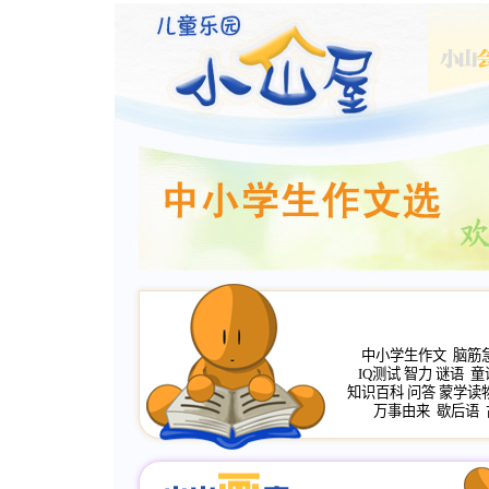
中小学生作文
脑筋
IQ测试
智力
谜语
童
知识百科
问答
蒙学读
万事由来
歇后语