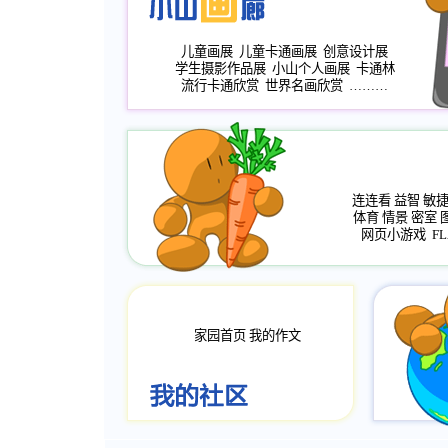
儿童画展
儿童卡通画展
创意设计展
学生摄影作品展
小山个人画展
卡通林
流行卡通欣赏
世界名画欣赏
………
连连看
益智
敏
体育
情景
密室
网页小游戏
FL
家园首页
我的作文