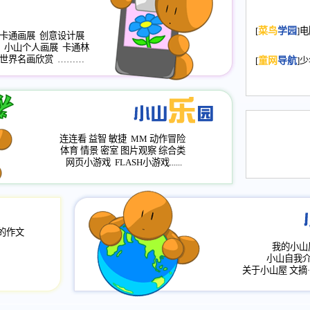
2008.11.20
为
[
菜鸟
学园
]
年，2009版
卡通画展
创意设计展
升级改版，小
小山个人画展
卡通林
世界名画欣赏
………
小山画廊均增
[
童网
导航
]
2008.11.1
作文
评分、顶功能
2008.6.1
各栏
连连看
益智
敏捷
MM
动作冒险
2008.2.12
论坛
体育
情景
密室
图片观察
综合类
网页小游戏
FLASH小游戏......
的作文
我的小山
小山自我
关于小山屋
文摘