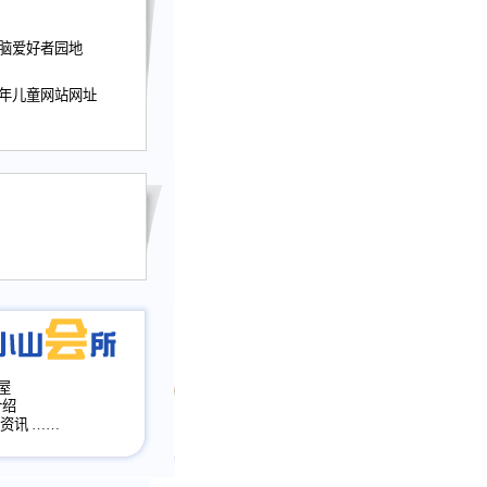
迎接小山屋建站10周
电脑爱好者园地
提前启用，小山屋全面
山会所、小山书斋、
加多个新栏目。。
少年儿童网站网址
网升级改版，增加
，作文宝典改版。
目全面大改版
改版
屋
介绍
·资讯
……