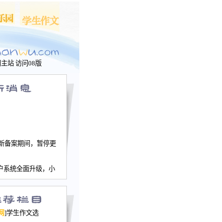
问主站
访问08版
新备案期间，暂停更
户系统全面升级，小
文网、学生作文、家
－个人空间，用户一
行。
园网正式运行，域
网
]学生作文选
nwu.com。