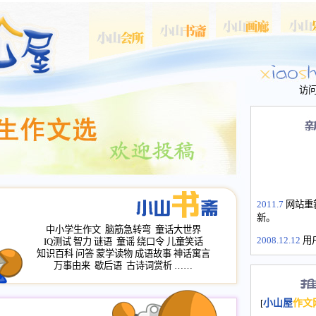
访
2011.7
网站重
新。
中小学生作文
脑筋急转弯
童话大世界
2008.12.12
用
IQ测试
智力
谜语
童谣
绕口令
儿童笑话
山屋主站、作
知识百科
问答
蒙学读物
成语故事
神话寓言
长会、家园网
万事由来
歇后语
古诗词赏析
……
次注册全部通
2008.12.12
家
[
小山屋
作文
名：s.xiaosha