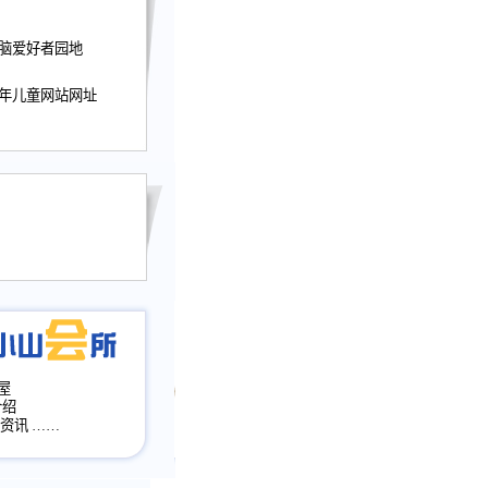
迎接小山屋建站10周
电脑爱好者园地
提前启用，小山屋全面
山会所、小山书斋、
少年儿童网站网址
加多个新栏目。。
网升级改版，增加
，作文宝典改版。
目全面大改版
改版
屋
介绍
·资讯
……