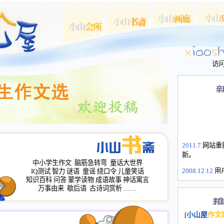
访
2011.7
网站重
新。
中小学生作文
脑筋急转弯
童话大世界
2008.12.12
用
IQ测试
智力
谜语
童谣
绕口令
儿童笑话
山屋主站、作
知识百科
问答
蒙学读物
成语故事
神话寓言
万事由来
歇后语
古诗词赏析
……
长会、家园网
次注册全部通
2008.12.12
家
[
小山屋
作文
名：s.xiaosha