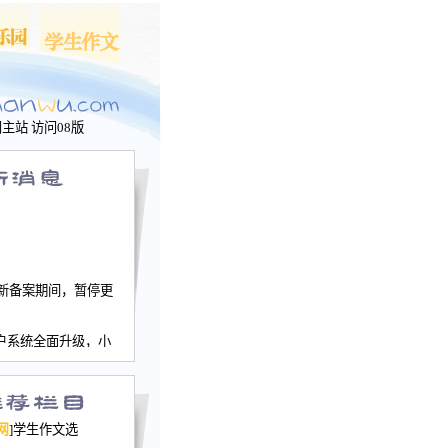
问主站
访问08版
新备案期间，暂停更
户系统全面升级，小
文网、学生作文、家
－个人空间，用户一
行。
园网正式运行，域
网
]学生作文选
nwu.com。