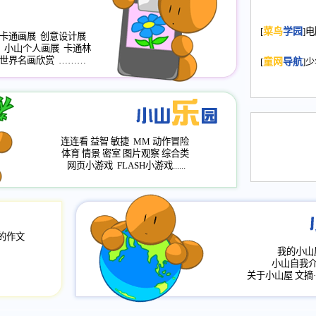
2008.11.20
为
[
菜鸟
学园
]
年，2009版
卡通画展
创意设计展
小山个人画展
卡通林
升级改版，小
世界名画欣赏
………
[
童网
导航
]
小山画廊均增
2008.11.1
作文
评分、顶功能
2008.6.1
各栏
连连看
益智
敏捷
MM
动作冒险
2008.2.12
论坛
体育
情景
密室
图片观察
综合类
网页小游戏
FLASH小游戏......
的作文
我的小山
小山自我
关于小山屋
文摘