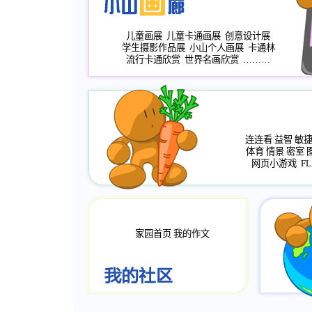
儿童画展
儿童卡通画展
创意设计展
学生摄影作品展
小山个人画展
卡通林
流行卡通欣赏
世界名画欣赏
………
连连看
益智
敏
体育
情景
密室
网页小游戏
FL
家园首页
我的作文