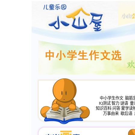
中小学生作文
脑筋
IQ测试
智力
谜语
童
知识百科
问答
蒙学读
万事由来
歇后语