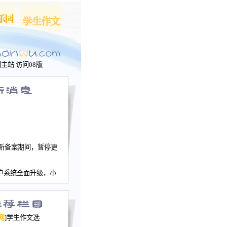
问主站
访问08版
新备案期间，暂停更
户系统全面升级，小
文网、学生作文、家
－个人空间，用户一
行。
园网正式运行，域
网
]学生作文选
nwu.com。