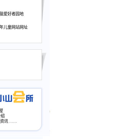
迎接小山屋建站10周
电脑爱好者园地
提前启用，小山屋全面
山会所、小山书斋、
少年儿童网站网址
加多个新栏目。。
网升级改版，增加
，作文宝典改版。
目全面大改版
改版
屋
介绍
·资讯
……