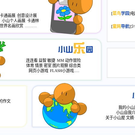
2008.11.20
为
[
菜鸟
学园
]
年，2009版
卡通画展
创意设计展
小山个人画展
卡通林
升级改版，小
世界名画欣赏
………
[
童网
导航
]
小山画廊均增
2008.11.1
作文
评分、顶功能
2008.6.1
各栏
连连看
益智
敏捷
MM
动作冒险
2008.2.12
论坛
体育
情景
密室
图片观察
综合类
网页小游戏
FLASH小游戏......
的作文
我的小山
小山自我
关于小山屋
文摘