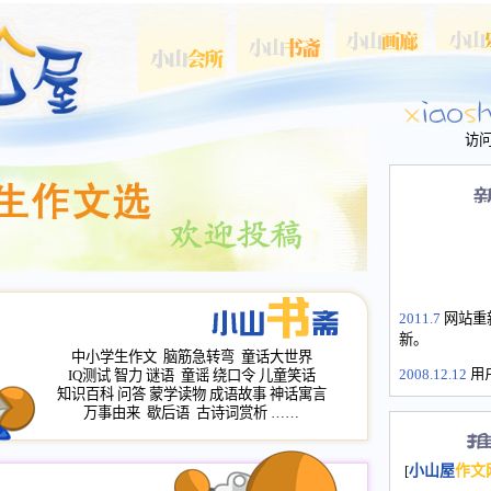
访
2011.7
网站重
新。
中小学生作文
脑筋急转弯
童话大世界
2008.12.12
用
IQ测试
智力
谜语
童谣
绕口令
儿童笑话
山屋主站、作
知识百科
问答
蒙学读物
成语故事
神话寓言
万事由来
歇后语
古诗词赏析
……
长会、家园网
次注册全部通
2008.12.12
家
[
小山屋
作文
名：s.xiaosha