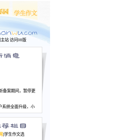
问主站
访问08版
新备案期间，暂停更
户系统全面升级，小
文网、学生作文、家
－个人空间，用户一
行。
园网正式运行，域
网
]学生作文选
nwu.com。