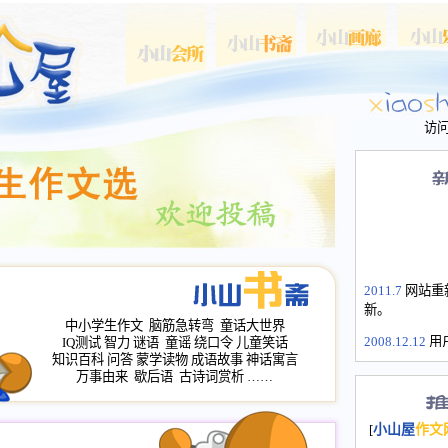
访
2011.7
网站重
新。
中小学生作文
脑筋急转弯
童话大世界
2008.12.12
用
IQ测试
智力
谜语
童谣
绕口令
儿童笑话
山屋主站、作
知识百科
问答
蒙学读物
成语故事
神话寓言
万事由来
歇后语
古诗词赏析
……
长会、家园网
次注册全部通
2008.12.12
家
[
小山屋
作文
名：s.xiaosha