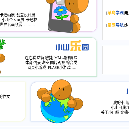
2008.11.20
为
[
菜鸟
学园
]
年，2009版
卡通画展
创意设计展
小山个人画展
卡通林
升级改版，小
世界名画欣赏
………
[
童网
导航
]
小山画廊均增
2008.11.1
作文
评分、顶功能
2008.6.1
各栏
连连看
益智
敏捷
MM
动作冒险
2008.2.12
论坛
体育
情景
密室
图片观察
综合类
网页小游戏
FLASH小游戏......
的作文
我的小山
小山自我
关于小山屋
文摘