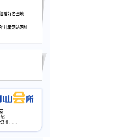
迎接小山屋建站10周
电脑爱好者园地
提前启用，小山屋全面
山会所、小山书斋、
少年儿童网站网址
加多个新栏目。。
网升级改版，增加
，作文宝典改版。
目全面大改版
改版
屋
介绍
·资讯
……