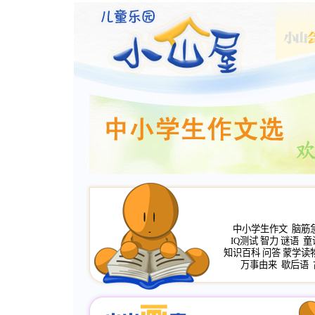
中小学生作文
脑筋
IQ测试
智力
谜语
童
知识百科
问答
蒙学读
万事由来
歇后语