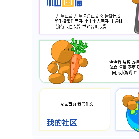
儿童画展
儿童卡通画展
创意设计展
学生摄影作品展
小山个人画展
卡通林
流行卡通欣赏
世界名画欣赏
………
连连看
益智
敏
体育
情景
密室
网页小游戏
FL
家园首页
我的作文