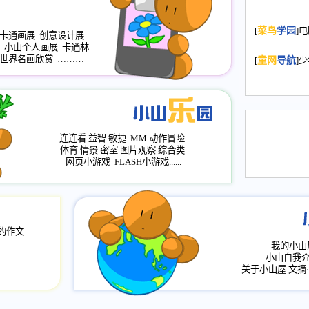
2008.11.20
为
[
菜鸟
学园
]
年，2009版
卡通画展
创意设计展
小山个人画展
卡通林
升级改版，小
世界名画欣赏
………
[
童网
导航
]
小山画廊均增
2008.11.1
作文
评分、顶功能
2008.6.1
各栏
连连看
益智
敏捷
MM
动作冒险
2008.2.12
论坛
体育
情景
密室
图片观察
综合类
网页小游戏
FLASH小游戏......
的作文
我的小山
小山自我
关于小山屋
文摘