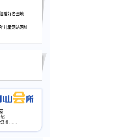
迎接小山屋建站10周
电脑爱好者园地
提前启用，小山屋全面
山会所、小山书斋、
少年儿童网站网址
加多个新栏目。。
网升级改版，增加
，作文宝典改版。
目全面大改版
改版
屋
介绍
·资讯
……