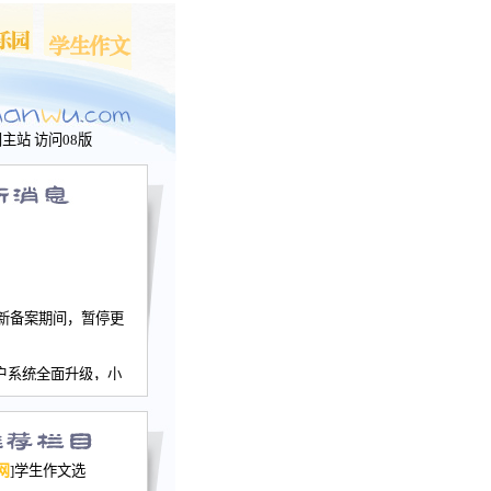
问主站
访问08版
新备案期间，暂停更
户系统全面升级，小
文网、学生作文、家
－个人空间，用户一
行。
园网正式运行，域
网
]学生作文选
nwu.com。