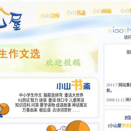
访
2011.7
网站重
新。
中小学生作文
脑筋急转弯
童话大世界
2008.12.12
用
IQ测试
智力
谜语
童谣
绕口令
儿童笑话
山屋主站、作
知识百科
问答
蒙学读物
成语故事
神话寓言
万事由来
歇后语
古诗词赏析
……
长会、家园网
次注册全部通
2008.12.12
家
[
小山屋
作文
名：s.xiaosha