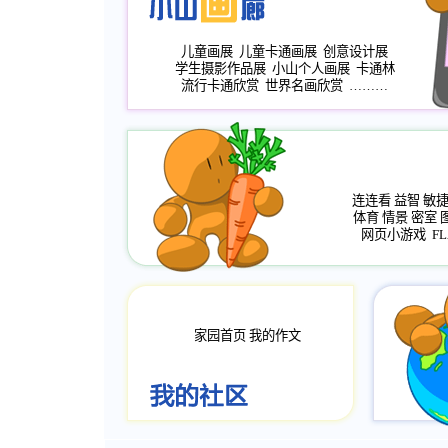
儿童画展
儿童卡通画展
创意设计展
学生摄影作品展
小山个人画展
卡通林
流行卡通欣赏
世界名画欣赏
………
连连看
益智
敏
体育
情景
密室
网页小游戏
FL
家园首页
我的作文