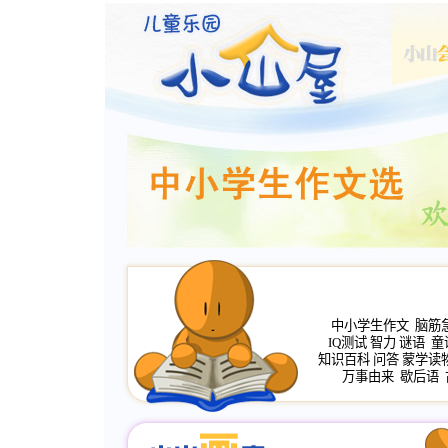
中小学生作文
脑筋
IQ测试
智力
谜语
童
知识百科
问答
蒙学读
万事由来
歇后语