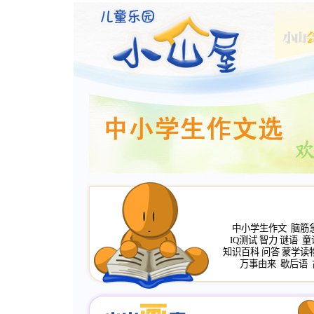
中小学生作文
脑筋
IQ测试
智力
谜语
童
知识百科
问答
蒙学读
万事由来
歇后语