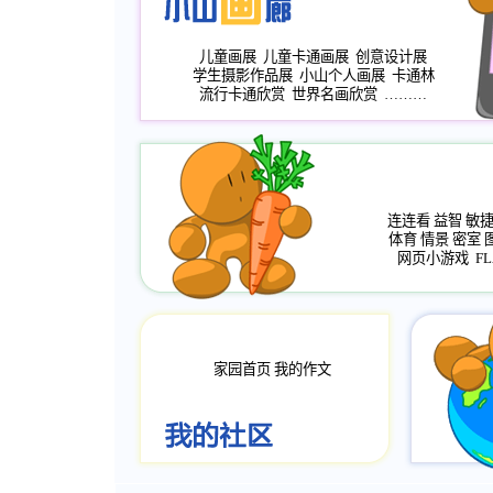
儿童画展
儿童卡通画展
创意设计展
学生摄影作品展
小山个人画展
卡通林
流行卡通欣赏
世界名画欣赏
………
连连看
益智
敏
体育
情景
密室
网页小游戏
FL
家园首页
我的作文