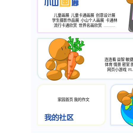
儿童画展
儿童卡通画展
创意设计展
学生摄影作品展
小山个人画展
卡通林
流行卡通欣赏
世界名画欣赏
………
连连看
益智
敏
体育
情景
密室
网页小游戏
FL
家园首页
我的作文