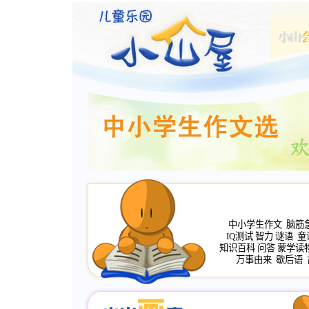
中小学生作文
脑筋
IQ测试
智力
谜语
童
知识百科
问答
蒙学读
万事由来
歇后语