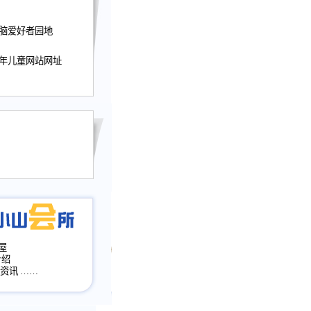
迎接小山屋建站10周
电脑爱好者园地
提前启用，小山屋全面
山会所、小山书斋、
少年儿童网站网址
加多个新栏目。。
网升级改版，增加
，作文宝典改版。
目全面大改版
改版
屋
介绍
·资讯
……