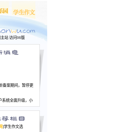
问主站
访问08版
新备案期间，暂停更
户系统全面升级，小
文网、学生作文、家
－个人空间，用户一
行。
园网正式运行，域
网
]学生作文选
nwu.com。