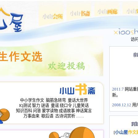
访
2011.7
网站重
新。
中小学生作文
脑筋急转弯
童话大世界
2008.12.12
用
IQ测试
智力
谜语
童谣
绕口令
儿童笑话
山屋主站、作
知识百科
问答
蒙学读物
成语故事
神话寓言
万事由来
歇后语
古诗词赏析
……
长会、家园网
次注册全部通
2008.12.12
家
[
小山屋
作文
名：s.xiaosha