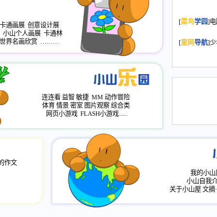
2008.11.20
为
[
菜鸟
学园
]
年，2009版
卡通画展
创意设计展
小山个人画展
卡通林
升级改版，小
世界名画欣赏
………
[
童网
导航
]
小山画廊均增
2008.11.1
作文
评分、顶功能
2008.6.1
各栏
连连看
益智
敏捷
MM
动作冒险
2008.2.12
论坛
体育
情景
密室
图片观察
综合类
网页小游戏
FLASH小游戏......
的作文
我的小山
小山自我
关于小山屋
文摘