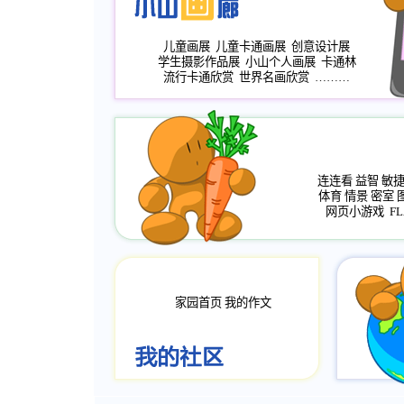
儿童画展
儿童卡通画展
创意设计展
学生摄影作品展
小山个人画展
卡通林
流行卡通欣赏
世界名画欣赏
………
连连看
益智
敏
体育
情景
密室
网页小游戏
FL
家园首页
我的作文