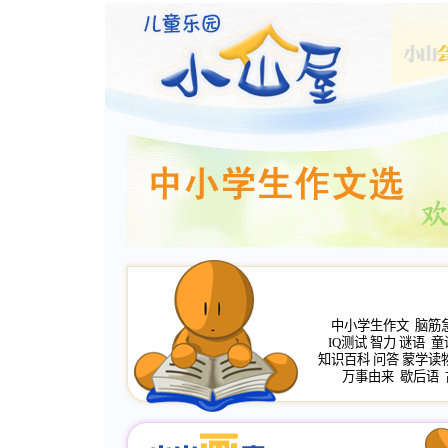
中小学生作文
脑筋
IQ测试
智力
谜语
童
知识百科
问答
蒙学读
万事由来
歇后语