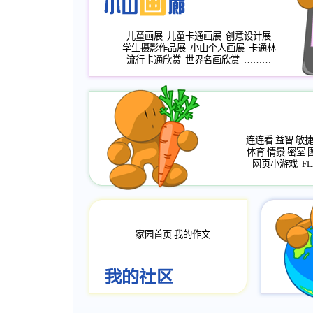
儿童画展
儿童卡通画展
创意设计展
学生摄影作品展
小山个人画展
卡通林
流行卡通欣赏
世界名画欣赏
………
连连看
益智
敏
体育
情景
密室
网页小游戏
FL
家园首页
我的作文