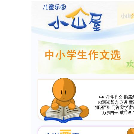
中小学生作文
脑筋
IQ测试
智力
谜语
童
知识百科
问答
蒙学读
万事由来
歇后语