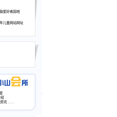
迎接小山屋建站10周
电脑爱好者园地
提前启用，小山屋全面
山会所、小山书斋、
少年儿童网站网址
加多个新栏目。。
网升级改版，增加
，作文宝典改版。
目全面大改版
改版
屋
介绍
·资讯
……