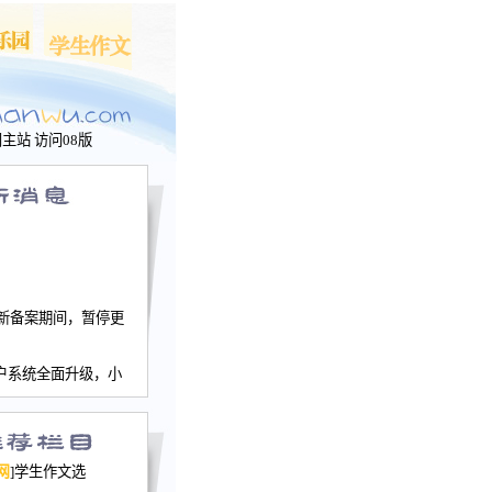
问主站
访问08版
新备案期间，暂停更
户系统全面升级，小
文网、学生作文、家
－个人空间，用户一
行。
园网正式运行，域
网
]学生作文选
nwu.com。