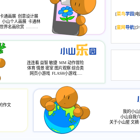
2008.11.20
为
[
菜鸟
学园
]
年，2009版
卡通画展
创意设计展
小山个人画展
卡通林
升级改版，小
世界名画欣赏
………
[
童网
导航
]
小山画廊均增
2008.11.1
作文
评分、顶功能
2008.6.1
各栏
连连看
益智
敏捷
MM
动作冒险
2008.2.12
论坛
体育
情景
密室
图片观察
综合类
网页小游戏
FLASH小游戏......
的作文
我的小山
小山自我
关于小山屋
文摘