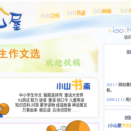
访
2011.7
网站重
新。
中小学生作文
脑筋急转弯
童话大世界
2008.12.12
用
IQ测试
智力
谜语
童谣
绕口令
儿童笑话
山屋主站、作
知识百科
问答
蒙学读物
成语故事
神话寓言
长会、家园网
万事由来
歇后语
古诗词赏析
……
次注册全部通
2008.12.12
家
[
小山屋
作文
名：s.xiaosha