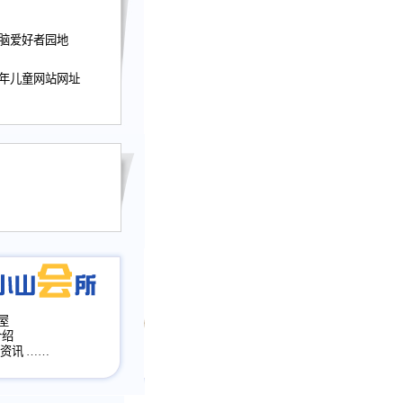
迎接小山屋建站10周
电脑爱好者园地
提前启用，小山屋全面
山会所、小山书斋、
少年儿童网站网址
加多个新栏目。。
网升级改版，增加
，作文宝典改版。
目全面大改版
改版
屋
介绍
·资讯
……