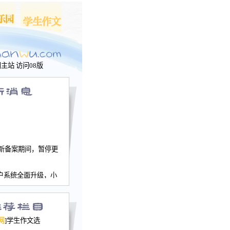
问主站
访问08版
新备案期间，暂停更
户系统全面升级，小
文网、学生作文、家
－个人空间，用户一
行。
园网正式运行，域
网
]学生作文选
nwu.com。