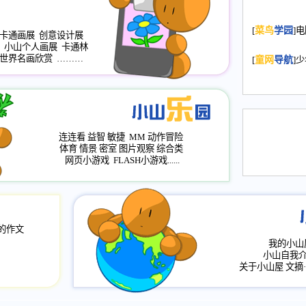
2008.11.20
为
[
菜鸟
学园
]
年，2009版
卡通画展
创意设计展
小山个人画展
卡通林
升级改版，小
世界名画欣赏
………
[
童网
导航
]
小山画廊均增
2008.11.1
作文
评分、顶功能
2008.6.1
各栏
连连看
益智
敏捷
MM
动作冒险
2008.2.12
论坛
体育
情景
密室
图片观察
综合类
网页小游戏
FLASH小游戏......
的作文
我的小山
小山自我
关于小山屋
文摘