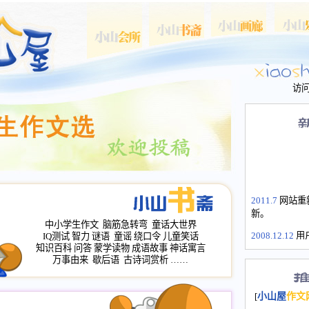
访
2011.7
网站重
新。
中小学生作文
脑筋急转弯
童话大世界
2008.12.12
用
IQ测试
智力
谜语
童谣
绕口令
儿童笑话
山屋主站、作
知识百科
问答
蒙学读物
成语故事
神话寓言
万事由来
歇后语
古诗词赏析
……
长会、家园网
次注册全部通
2008.12.12
家
[
小山屋
作文
名：s.xiaosha