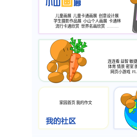
儿童画展
儿童卡通画展
创意设计展
学生摄影作品展
小山个人画展
卡通林
流行卡通欣赏
世界名画欣赏
………
连连看
益智
敏
体育
情景
密室
网页小游戏
FL
家园首页
我的作文