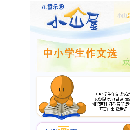
中小学生作文
脑筋
IQ测试
智力
谜语
童
知识百科
问答
蒙学读
万事由来
歇后语