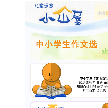
中小学生作文
脑筋
IQ测试
智力
谜语
童
知识百科
问答
蒙学读
万事由来
歇后语