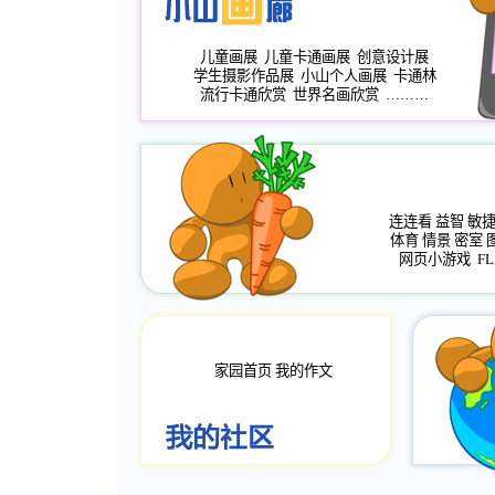
儿童画展
儿童卡通画展
创意设计展
学生摄影作品展
小山个人画展
卡通林
流行卡通欣赏
世界名画欣赏
………
连连看
益智
敏
体育
情景
密室
网页小游戏
FL
家园首页
我的作文