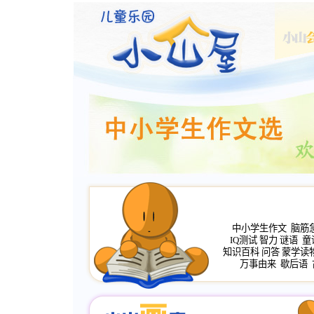
中小学生作文
脑筋
IQ测试
智力
谜语
童
知识百科
问答
蒙学读
万事由来
歇后语