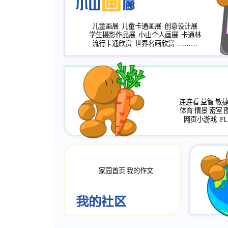
儿童画展
儿童卡通画展
创意设计展
学生摄影作品展
小山个人画展
卡通林
流行卡通欣赏
世界名画欣赏
………
连连看
益智
敏
体育
情景
密室
网页小游戏
FL
家园首页
我的作文