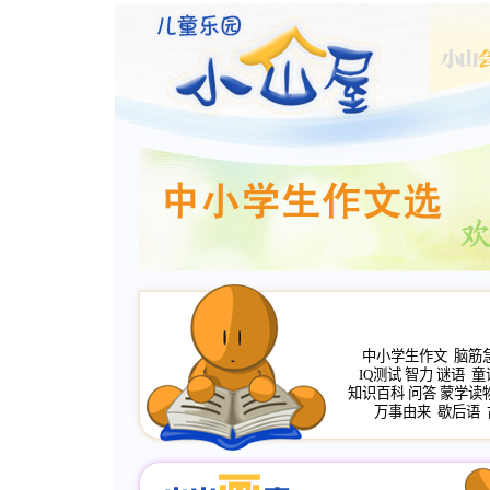
中小学生作文
脑筋
IQ测试
智力
谜语
童
知识百科
问答
蒙学读
万事由来
歇后语