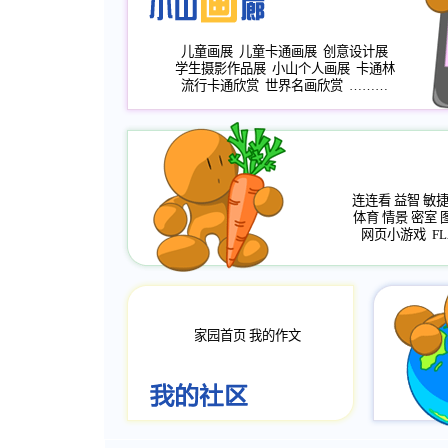
儿童画展
儿童卡通画展
创意设计展
学生摄影作品展
小山个人画展
卡通林
流行卡通欣赏
世界名画欣赏
………
连连看
益智
敏
体育
情景
密室
网页小游戏
FL
家园首页
我的作文