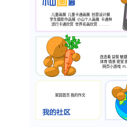
儿童画展
儿童卡通画展
创意设计展
学生摄影作品展
小山个人画展
卡通林
流行卡通欣赏
世界名画欣赏
………
连连看
益智
敏
体育
情景
密室
网页小游戏
FL
家园首页
我的作文