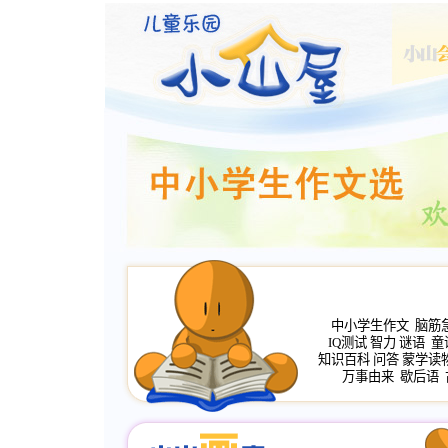
中小学生作文
脑筋
IQ测试
智力
谜语
童
知识百科
问答
蒙学读
万事由来
歇后语