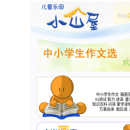
中小学生作文
脑筋
IQ测试
智力
谜语
童
知识百科
问答
蒙学读
万事由来
歇后语