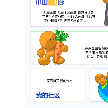
儿童画展
儿童卡通画展
创意设计展
学生摄影作品展
小山个人画展
卡通林
流行卡通欣赏
世界名画欣赏
………
连连看
益智
敏
体育
情景
密室
网页小游戏
FL
家园首页
我的作文