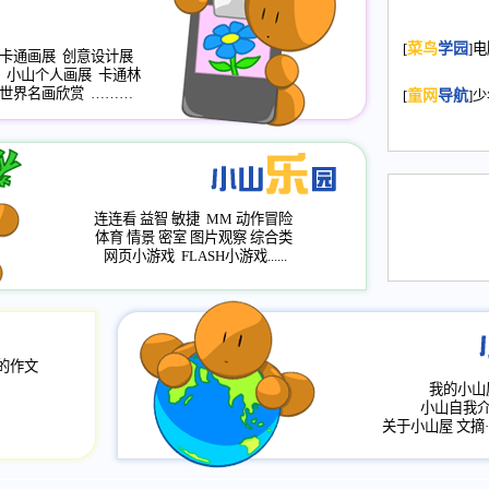
2008.11.20
为
[
菜鸟
学园
]
年，2009版
卡通画展
创意设计展
小山个人画展
卡通林
升级改版，小
世界名画欣赏
………
[
童网
导航
]
小山画廊均增
2008.11.1
作文
评分、顶功能
2008.6.1
各栏
连连看
益智
敏捷
MM
动作冒险
2008.2.12
论坛
体育
情景
密室
图片观察
综合类
网页小游戏
FLASH小游戏......
的作文
我的小山
小山自我
关于小山屋
文摘