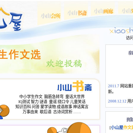
访
2011.7
网站重
新。
中小学生作文
脑筋急转弯
童话大世界
2008.12.12
用
IQ测试
智力
谜语
童谣
绕口令
儿童笑话
山屋主站、作
知识百科
问答
蒙学读物
成语故事
神话寓言
长会、家园网
万事由来
歇后语
古诗词赏析
……
次注册全部通
2008.12.12
家
[
小山屋
作文
名：s.xiaosha