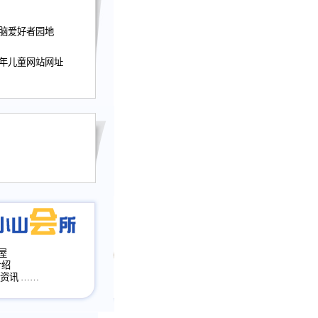
迎接小山屋建站10周
电脑爱好者园地
提前启用，小山屋全面
山会所、小山书斋、
少年儿童网站网址
加多个新栏目。。
网升级改版，增加
，作文宝典改版。
目全面大改版
改版
屋
介绍
·资讯
……