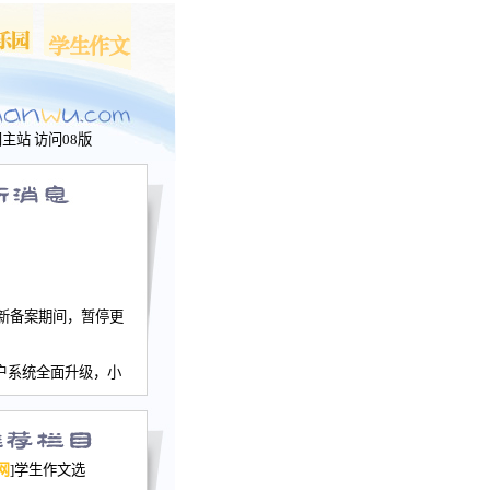
问主站
访问08版
新备案期间，暂停更
户系统全面升级，小
文网、学生作文、家
－个人空间，用户一
行。
园网正式运行，域
网
]学生作文选
nwu.com。