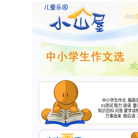
中小学生作文
脑筋
IQ测试
智力
谜语
童
知识百科
问答
蒙学读
万事由来
歇后语