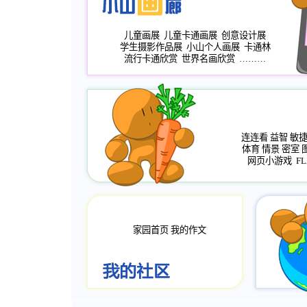
儿童画展
儿童卡通画展
创意设计展
学生摄影作品展
小山个人画展
卡通林
流行卡通欣赏
世界名画欣赏
………
连连看
益智
敏
体育
情景
密室
网页小游戏
FL
家园首页
我的作文