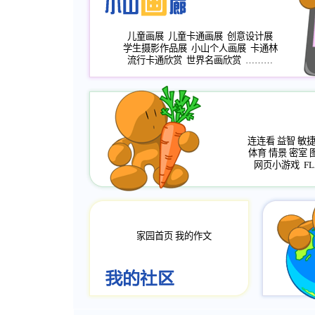
儿童画展
儿童卡通画展
创意设计展
学生摄影作品展
小山个人画展
卡通林
流行卡通欣赏
世界名画欣赏
………
连连看
益智
敏
体育
情景
密室
网页小游戏
FL
家园首页
我的作文