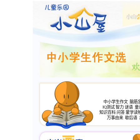
中小学生作文
脑筋
IQ测试
智力
谜语
童
知识百科
问答
蒙学读
万事由来
歇后语