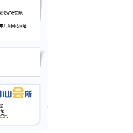
迎接小山屋建站10周
电脑爱好者园地
提前启用，小山屋全面
山会所、小山书斋、
少年儿童网站网址
加多个新栏目。。
网升级改版，增加
，作文宝典改版。
目全面大改版
改版
屋
介绍
·资讯
……