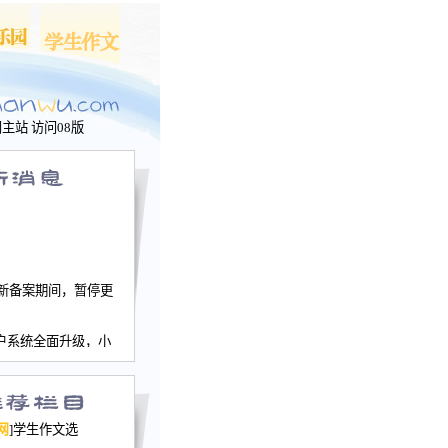
问主站
访问08版
新备案期间，暂停更
户系统全面升级，小
文网、学生作文、家
－个人空间，用户一
行。
园网正式运行，域
网
]学生作文选
nwu.com。