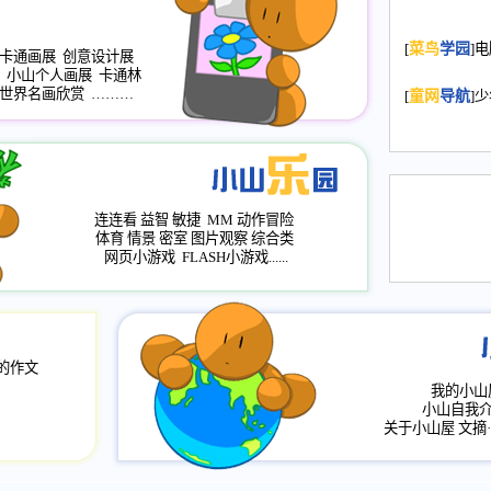
2008.11.20
为
[
菜鸟
学园
]
年，2009版
卡通画展
创意设计展
小山个人画展
卡通林
升级改版，小
世界名画欣赏
………
[
童网
导航
]
小山画廊均增
2008.11.1
作文
评分、顶功能
2008.6.1
各栏
连连看
益智
敏捷
MM
动作冒险
2008.2.12
论坛
体育
情景
密室
图片观察
综合类
网页小游戏
FLASH小游戏......
的作文
我的小山
小山自我
关于小山屋
文摘