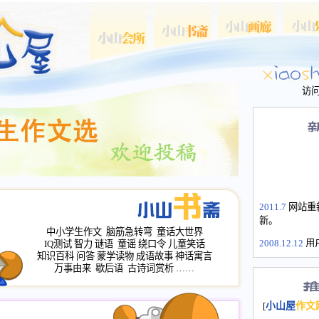
访
2011.7
网站重
新。
中小学生作文
脑筋急转弯
童话大世界
2008.12.12
用
IQ测试
智力
谜语
童谣
绕口令
儿童笑话
山屋主站、作
知识百科
问答
蒙学读物
成语故事
神话寓言
长会、家园网
万事由来
歇后语
古诗词赏析
……
次注册全部通
2008.12.12
家
[
小山屋
作文
名：s.xiaosha