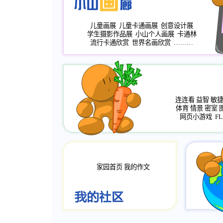
儿童画展
儿童卡通画展
创意设计展
学生摄影作品展
小山个人画展
卡通林
流行卡通欣赏
世界名画欣赏
………
连连看
益智
敏
体育
情景
密室
网页小游戏
FL
家园首页
我的作文