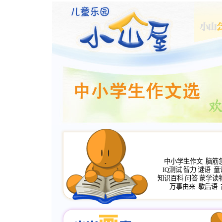
中小学生作文
脑筋
IQ测试
智力
谜语
童
知识百科
问答
蒙学读
万事由来
歇后语