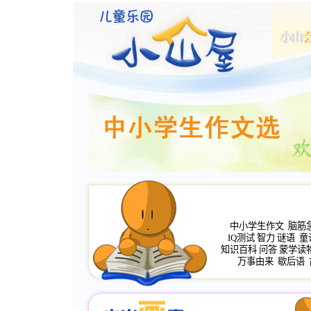
中小学生作文
脑筋
IQ测试
智力
谜语
童
知识百科
问答
蒙学读
万事由来
歇后语