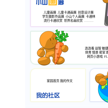
儿童画展
儿童卡通画展
创意设计展
学生摄影作品展
小山个人画展
卡通林
流行卡通欣赏
世界名画欣赏
………
连连看
益智
敏
体育
情景
密室
网页小游戏
FL
家园首页
我的作文