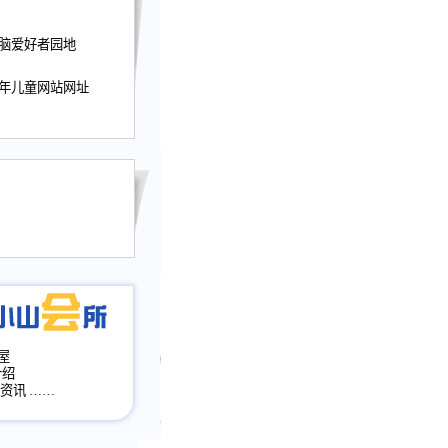
迎接小山屋建站10周
电脑爱好者园地
提前启用，小山屋全面
山会所、小山书斋、
加多个新栏目。。
少年儿童网站网址
网升级改版，增加
，作文宝典改版。
目全面大改版
改版
屋
介绍
·资讯
……