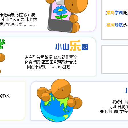
2008.11.20
为
[
菜鸟
学园
]
年，2009版
卡通画展
创意设计展
升级改版，小
小山个人画展
卡通林
世界名画欣赏
………
小山画廊均增
[
童网
导航
]
2008.11.1
作文
评分、顶功能
2008.6.1
各栏
连连看
益智
敏捷
MM
动作冒险
2008.2.12
论坛
体育
情景
密室
图片观察
综合类
网页小游戏
FLASH小游戏......
的作文
我的小山
小山自我
关于小山屋
文摘