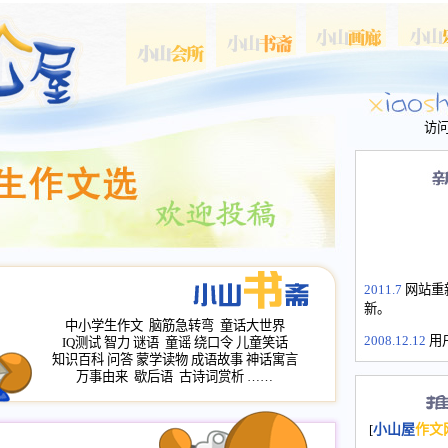
访
2011.7
网站重
新。
中小学生作文
脑筋急转弯
童话大世界
2008.12.12
用
IQ测试
智力
谜语
童谣
绕口令
儿童笑话
山屋主站、作
知识百科
问答
蒙学读物
成语故事
神话寓言
长会、家园网
万事由来
歇后语
古诗词赏析
……
次注册全部通
2008.12.12
家
[
小山屋
作文
名：s.xiaosha