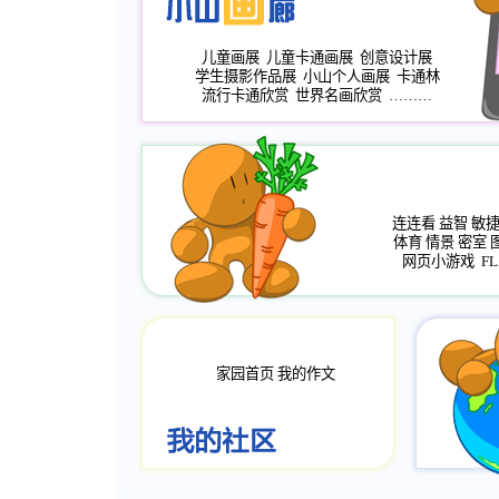
儿童画展
儿童卡通画展
创意设计展
学生摄影作品展
小山个人画展
卡通林
流行卡通欣赏
世界名画欣赏
………
连连看
益智
敏
体育
情景
密室
网页小游戏
FL
家园首页
我的作文