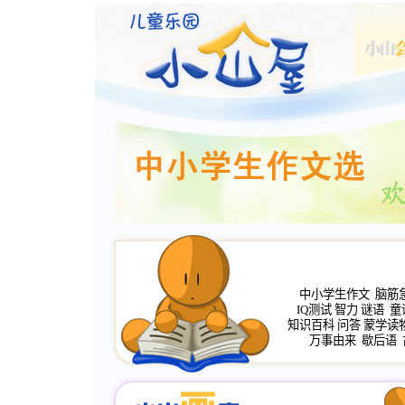
中小学生作文
脑筋
IQ测试
智力
谜语
童
知识百科
问答
蒙学读
万事由来
歇后语