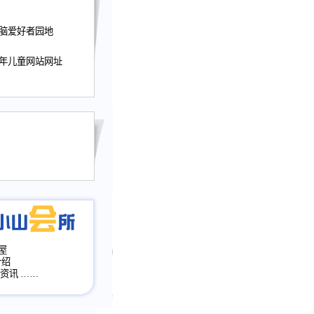
迎接小山屋建站10周
电脑爱好者园地
提前启用，小山屋全面
山会所、小山书斋、
少年儿童网站网址
加多个新栏目。。
网升级改版，增加
，作文宝典改版。
目全面大改版
改版
屋
介绍
·资讯
……