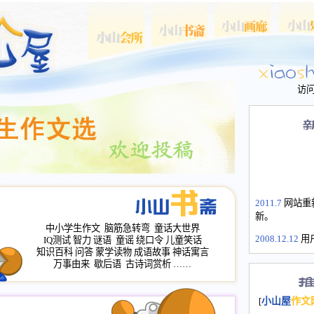
访
2011.7
网站重
新。
中小学生作文
脑筋急转弯
童话大世界
2008.12.12
用
IQ测试
智力
谜语
童谣
绕口令
儿童笑话
山屋主站、作
知识百科
问答
蒙学读物
成语故事
神话寓言
长会、家园网
万事由来
歇后语
古诗词赏析
……
次注册全部通
2008.12.12
家
[
小山屋
作文
名：s.xiaosha