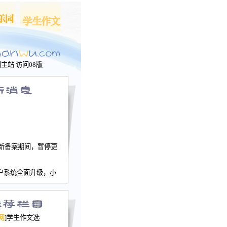
问主站
访问08版
新备案期间，暂停更
户系统全面升级，小
文网、学生作文、家
－个人空间，用户一
行。
园网正式运行，域
网
]学生作文选
nwu.com。