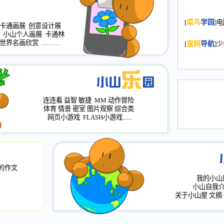
2008.11.20
为
[
菜鸟
学园
]
年，2009版
卡通画展
创意设计展
小山个人画展
卡通林
升级改版，小
世界名画欣赏
………
[
童网
导航
]
小山画廊均增
2008.11.1
作文
评分、顶功能
2008.6.1
各栏
连连看
益智
敏捷
MM
动作冒险
2008.2.12
论坛
体育
情景
密室
图片观察
综合类
网页小游戏
FLASH小游戏......
的作文
我的小山
小山自我
关于小山屋
文摘