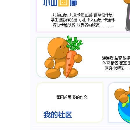
儿童画展
儿童卡通画展
创意设计展
学生摄影作品展
小山个人画展
卡通林
流行卡通欣赏
世界名画欣赏
………
连连看
益智
敏
体育
情景
密室
网页小游戏
FL
家园首页
我的作文