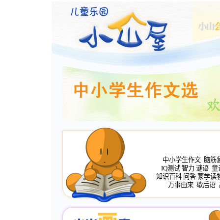
中小学生作文
脑筋
IQ测试
智力
谜语
童
知识百科
问答
蒙学读
万事由来
歇后语