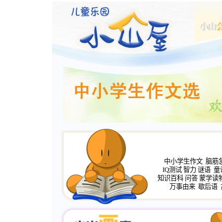
中小学生作文
脑筋
IQ测试
智力
谜语
童
知识百科
问答
蒙学读
万事由来
歇后语