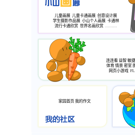
儿童画展
儿童卡通画展
创意设计展
学生摄影作品展
小山个人画展
卡通林
流行卡通欣赏
世界名画欣赏
………
连连看
益智
敏
体育
情景
密室
网页小游戏
FL
家园首页
我的作文