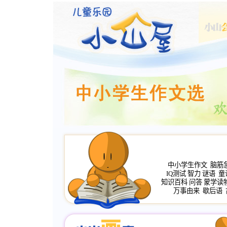
中小学生作文
脑筋
IQ测试
智力
谜语
童
知识百科
问答
蒙学读
万事由来
歇后语