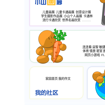
儿童画展
儿童卡通画展
创意设计展
学生摄影作品展
小山个人画展
卡通林
流行卡通欣赏
世界名画欣赏
………
连连看
益智
敏
体育
情景
密室
网页小游戏
FL
家园首页
我的作文