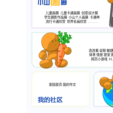
儿童画展
儿童卡通画展
创意设计展
学生摄影作品展
小山个人画展
卡通林
流行卡通欣赏
世界名画欣赏
………
连连看
益智
敏
体育
情景
密室
网页小游戏
FL
家园首页
我的作文