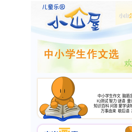
中小学生作文
脑筋
IQ测试
智力
谜语
童
知识百科
问答
蒙学读
万事由来
歇后语