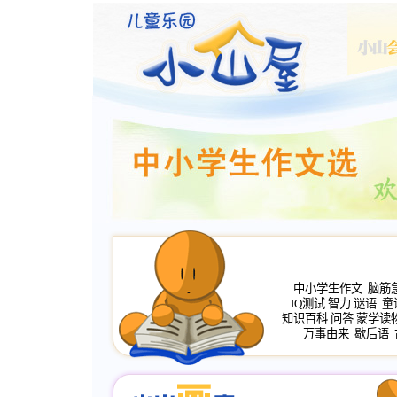
中小学生作文
脑筋
IQ测试
智力
谜语
童
知识百科
问答
蒙学读
万事由来
歇后语