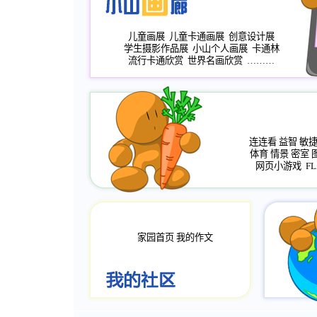
儿童画展
儿童卡通画展
创意设计展
学生摄影作品展
小山个人画展
卡通林
流行卡通欣赏
世界名画欣赏
………
连连看
益智
敏
体育
情景
密室
网页小游戏
FL
家园首页
我的作文