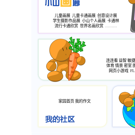
儿童画展
儿童卡通画展
创意设计展
学生摄影作品展
小山个人画展
卡通林
流行卡通欣赏
世界名画欣赏
………
连连看
益智
敏
体育
情景
密室
网页小游戏
FL
家园首页
我的作文