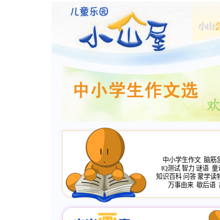
中小学生作文
脑筋
IQ测试
智力
谜语
童
知识百科
问答
蒙学读
万事由来
歇后语