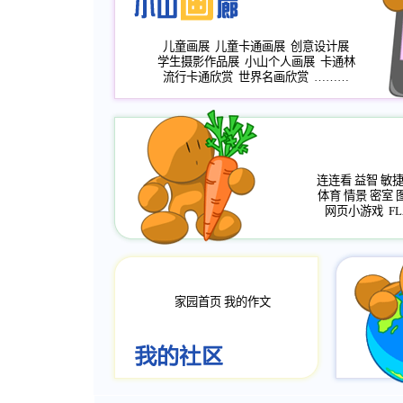
儿童画展
儿童卡通画展
创意设计展
学生摄影作品展
小山个人画展
卡通林
流行卡通欣赏
世界名画欣赏
………
连连看
益智
敏
体育
情景
密室
网页小游戏
FL
家园首页
我的作文