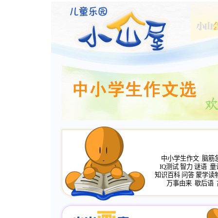
中小学生作文
脑筋
IQ测试
智力
谜语
童
知识百科
问答
蒙学读
万事由来
歇后语