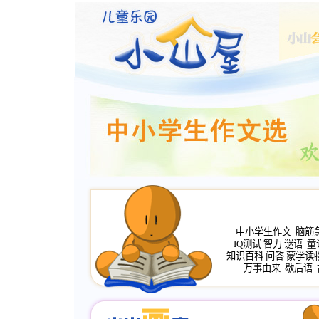
中小学生作文
脑筋
IQ测试
智力
谜语
童
知识百科
问答
蒙学读
万事由来
歇后语