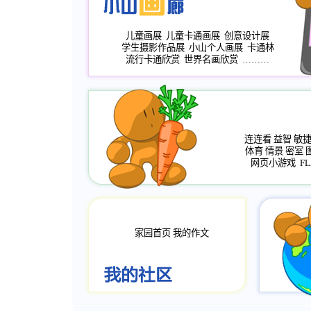
儿童画展
儿童卡通画展
创意设计展
学生摄影作品展
小山个人画展
卡通林
流行卡通欣赏
世界名画欣赏
………
连连看
益智
敏
体育
情景
密室
网页小游戏
FL
家园首页
我的作文