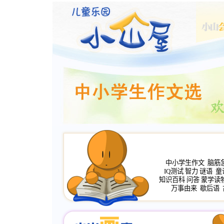
中小学生作文
脑筋
IQ测试
智力
谜语
童
知识百科
问答
蒙学读
万事由来
歇后语