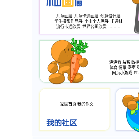
儿童画展
儿童卡通画展
创意设计展
学生摄影作品展
小山个人画展
卡通林
流行卡通欣赏
世界名画欣赏
………
连连看
益智
敏
体育
情景
密室
网页小游戏
FL
家园首页
我的作文