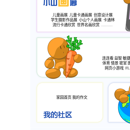
儿童画展
儿童卡通画展
创意设计展
学生摄影作品展
小山个人画展
卡通林
流行卡通欣赏
世界名画欣赏
………
连连看
益智
敏
体育
情景
密室
网页小游戏
FL
家园首页
我的作文