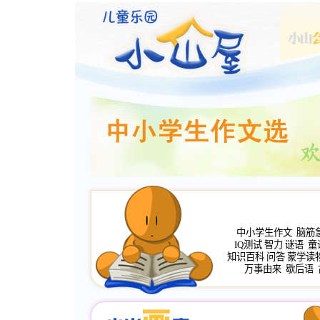
中小学生作文
脑筋
IQ测试
智力
谜语
童
知识百科
问答
蒙学读
万事由来
歇后语