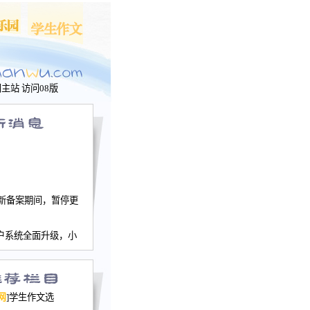
问主站
访问08版
新备案期间，暂停更
户系统全面升级，小
文网、学生作文、家
－个人空间，用户一
行。
园网正式运行，域
网
]学生作文选
nwu.com。