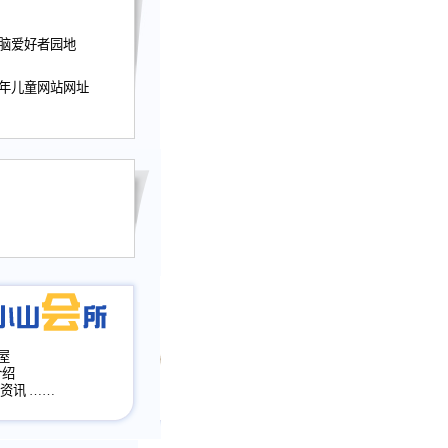
迎接小山屋建站10周
电脑爱好者园地
提前启用，小山屋全面
山会所、小山书斋、
少年儿童网站网址
加多个新栏目。。
网升级改版，增加
，作文宝典改版。
目全面大改版
改版
屋
介绍
·资讯
……