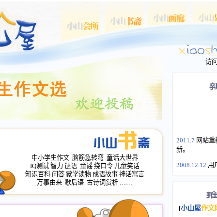
访
2011.7
网站重
新。
中小学生作文
脑筋急转弯
童话大世界
2008.12.12
用
IQ测试
智力
谜语
童谣
绕口令
儿童笑话
山屋主站、作
知识百科
问答
蒙学读物
成语故事
神话寓言
长会、家园网
万事由来
歇后语
古诗词赏析
……
次注册全部通
2008.12.12
家
[
小山屋
作文
名：s.xiaosha