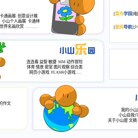
2008.11.20
为
[
菜鸟
学园
]
年，2009版
卡通画展
创意设计展
小山个人画展
卡通林
升级改版，小
世界名画欣赏
………
[
童网
导航
]
小山画廊均增
2008.11.1
作文
评分、顶功能
2008.6.1
各栏
连连看
益智
敏捷
MM
动作冒险
2008.2.12
论坛
体育
情景
密室
图片观察
综合类
网页小游戏
FLASH小游戏......
的作文
我的小山
小山自我
关于小山屋
文摘