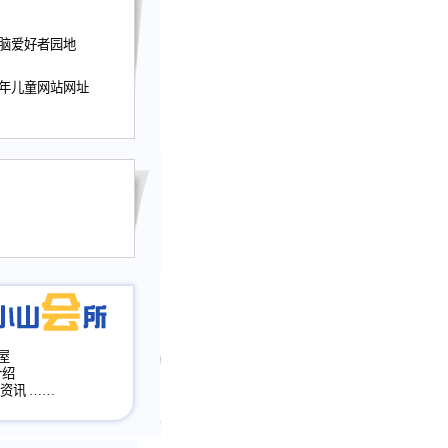
迎接小山屋建站10周
电脑爱好者园地
提前启用，小山屋全面
山会所、小山书斋、
少年儿童网站网址
加多个新栏目。。
网升级改版，增加
，作文宝典改版。
目全面大改版
改版
屋
介绍
·资讯
……