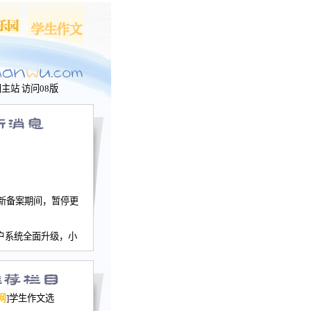
问主站
访问08版
新备案期间，暂停更
户系统全面升级，小
文网、学生作文、家
－个人空间，用户一
行。
园网正式运行，域
网
]学生作文选
nwu.com。