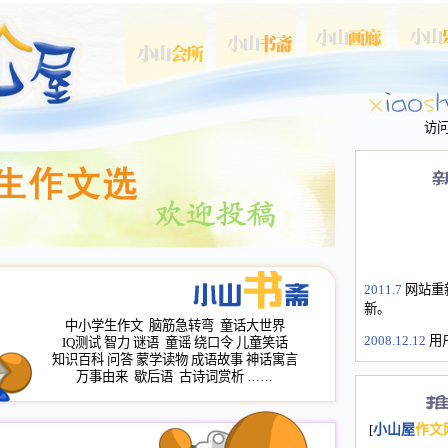
访
2011.7
网站重
新。
中小学生作文
脑筋急转弯
童话大世界
2008.12.12
用
IQ测试
智力
谜语
童谣
绕口令
儿童笑话
山屋主站、作
知识百科
问答
蒙学读物
成语故事
神话寓言
长会、家园网
万事由来
歇后语
古诗词赏析
……
次注册全部通
2008.12.12
家
[
小山屋
作文
名：s.xiaosha