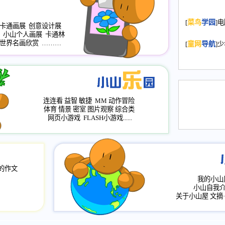
2008.11.20
为
[
菜鸟
学园
]
年，2009版
卡通画展
创意设计展
小山个人画展
卡通林
升级改版，小
世界名画欣赏
………
[
童网
导航
]
小山画廊均增
2008.11.1
作文
评分、顶功能
2008.6.1
各栏
连连看
益智
敏捷
MM
动作冒险
2008.2.12
论坛
体育
情景
密室
图片观察
综合类
网页小游戏
FLASH小游戏......
的作文
我的小山
小山自我
关于小山屋
文摘