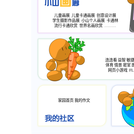
儿童画展
儿童卡通画展
创意设计展
学生摄影作品展
小山个人画展
卡通林
流行卡通欣赏
世界名画欣赏
………
连连看
益智
敏
体育
情景
密室
网页小游戏
FL
家园首页
我的作文