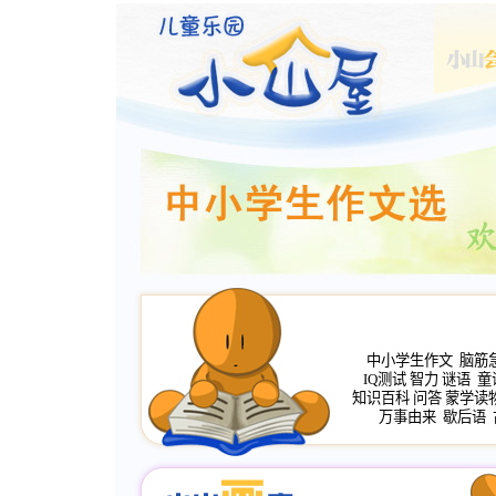
中小学生作文
脑筋
IQ测试
智力
谜语
童
知识百科
问答
蒙学读
万事由来
歇后语