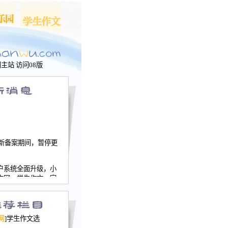
问主站
访问08版
新备案期间，暂停更
户系统全面升级，小
文网、学生作文、家
－个人空间，用户一
行。
园网正式运行，域
网
]学生作文选
nwu.com。