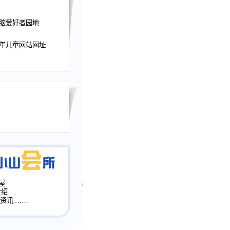
迎接小山屋建站10周
提前启用，小山屋全面
电脑爱好者园地
山会所、小山书斋、
加多个新栏目。。
少年儿童网站网址
网升级改版，增加
，作文宝典改版。
目全面大改版
改版
屋
介绍
·资讯
……