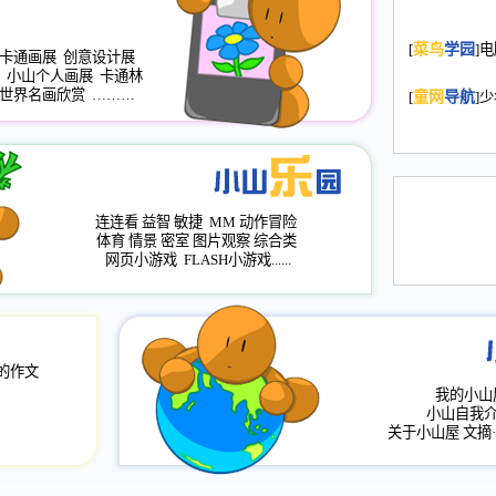
2008.11.20
为
年，2009版
[
菜鸟
学园
]
卡通画展
创意设计展
升级改版，小
小山个人画展
卡通林
小山画廊均增
世界名画欣赏
………
[
童网
导航
]
2008.11.1
作文
评分、顶功能
2008.6.1
各栏
2008.2.12
论坛
连连看
益智
敏捷
MM
动作冒险
体育
情景
密室
图片观察
综合类
网页小游戏
FLASH小游戏......
的作文
我的小山
小山自我
关于小山屋
文摘