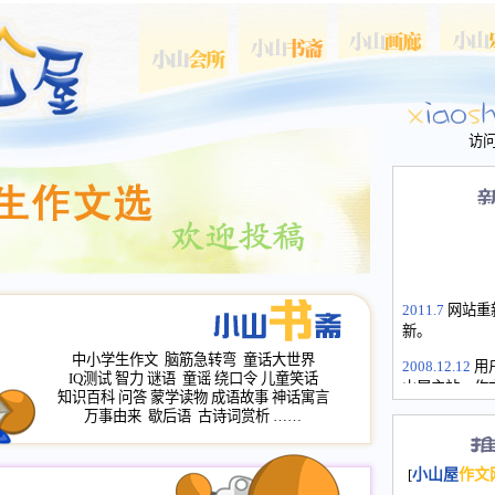
访
2011.7
网站重
新。
中小学生作文
脑筋急转弯
童话大世界
2008.12.12
用
IQ测试
智力
谜语
童谣
绕口令
儿童笑话
山屋主站、作
知识百科
问答
蒙学读物
成语故事
神话寓言
长会、家园网
万事由来
歇后语
古诗词赏析
……
次注册全部通
2008.12.12
家
[
小山屋
作文
名：s.xiaosha