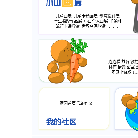
儿童画展
儿童卡通画展
创意设计展
学生摄影作品展
小山个人画展
卡通林
流行卡通欣赏
世界名画欣赏
………
连连看
益智
敏
体育
情景
密室
网页小游戏
FL
家园首页
我的作文