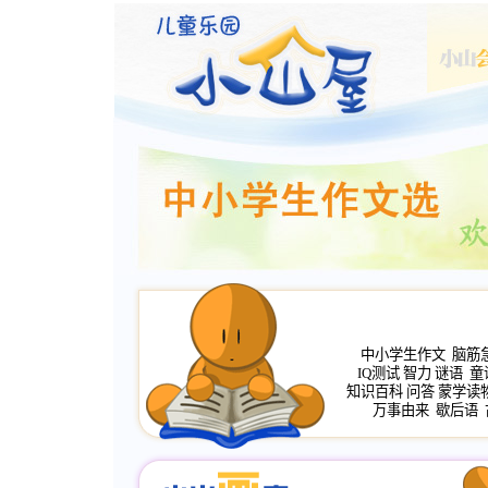
中小学生作文
脑筋
IQ测试
智力
谜语
童
知识百科
问答
蒙学读
万事由来
歇后语