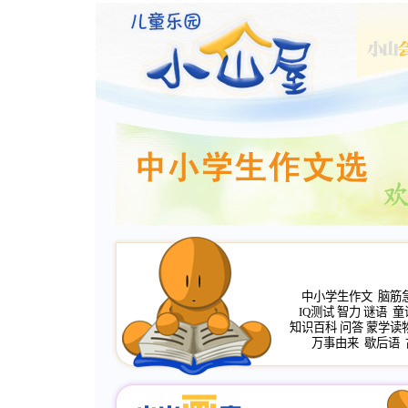
中小学生作文
脑筋
IQ测试
智力
谜语
童
知识百科
问答
蒙学读
万事由来
歇后语