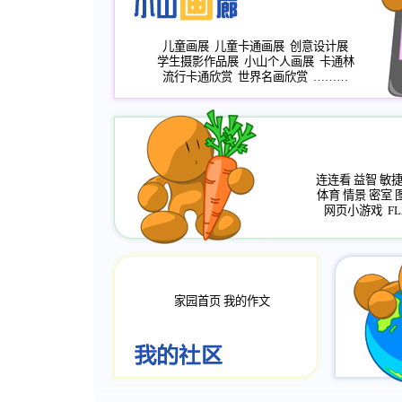
儿童画展
儿童卡通画展
创意设计展
学生摄影作品展
小山个人画展
卡通林
流行卡通欣赏
世界名画欣赏
………
连连看
益智
敏
体育
情景
密室
网页小游戏
FL
家园首页
我的作文