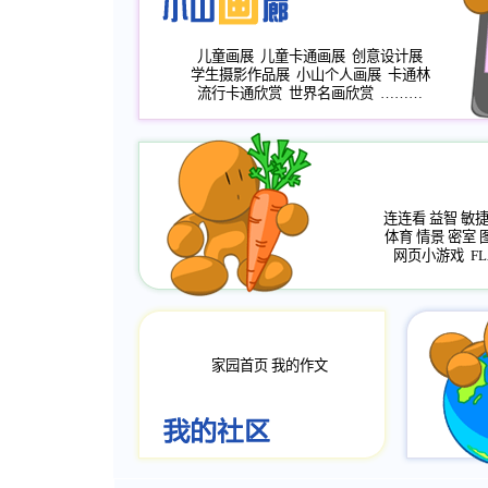
儿童画展
儿童卡通画展
创意设计展
学生摄影作品展
小山个人画展
卡通林
流行卡通欣赏
世界名画欣赏
………
连连看
益智
敏
体育
情景
密室
网页小游戏
FL
家园首页
我的作文