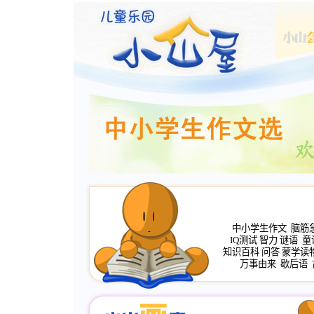
中小学生作文
脑筋
IQ测试
智力
谜语
童
知识百科
问答
蒙学读
万事由来
歇后语