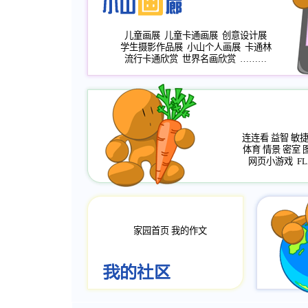
儿童画展
儿童卡通画展
创意设计展
学生摄影作品展
小山个人画展
卡通林
流行卡通欣赏
世界名画欣赏
………
连连看
益智
敏
体育
情景
密室
网页小游戏
FL
家园首页
我的作文