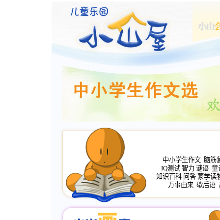
中小学生作文
脑筋
IQ测试
智力
谜语
童
知识百科
问答
蒙学读
万事由来
歇后语