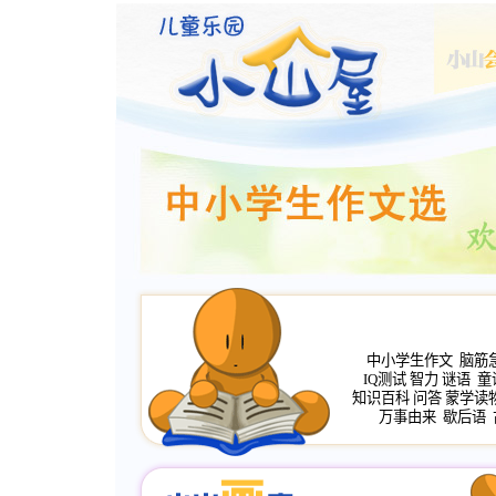
中小学生作文
脑筋
IQ测试
智力
谜语
童
知识百科
问答
蒙学读
万事由来
歇后语