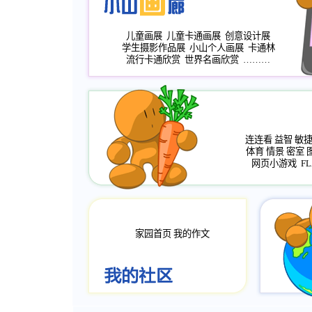
儿童画展
儿童卡通画展
创意设计展
学生摄影作品展
小山个人画展
卡通林
流行卡通欣赏
世界名画欣赏
………
连连看
益智
敏
体育
情景
密室
网页小游戏
FL
家园首页
我的作文